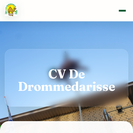
CV De
Drommedarisse